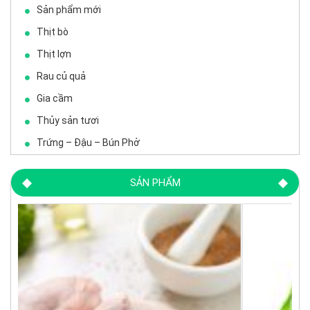
Sản phẩm mới
Thịt bò
Thịt lợn
Rau củ quả
Gia cầm
Thủy sản tươi
Trứng – Đậu – Bún Phở
SẢN PHẨM