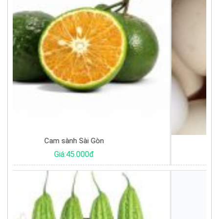
Trứng gà ta
Giá:4.500đ