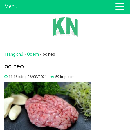
Menu
Trang chủ
»
Óc lợn
»
oc heo
oc heo
11:16 sáng 26/08/2021
59 lượt xem