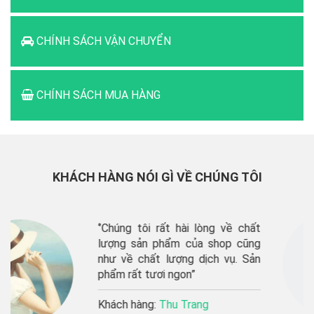
CHÍNH SÁCH VẬN CHUYỂN
CHÍNH SÁCH MUA HÀNG
KHÁCH HÀNG NÓI GÌ VỀ CHÚNG TÔI
òng về chất
“shop giao hàng rất 
shop cũng
phẩm tươi ngon, sẽ ủ
h vụ. Sản
lâu dài”’
Khách hàng:
Thu Hươn