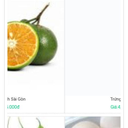
Trứng gà ta
Giá:4.500đ