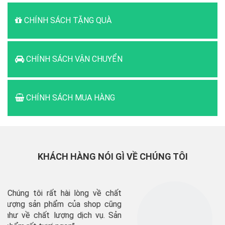
CHÍNH SÁCH TẶNG QUÀ
CHÍNH SÁCH VẬN CHUYỂN
CHÍNH SÁCH MUA HÀNG
KHÁCH HÀNG NÓI GÌ VỀ CHÚNG TÔI
hất
“shop giao hàng rất nhanh, s
ũng
phẩm tươi ngon, sẽ ủng hộ 
ản
lâu dài”’