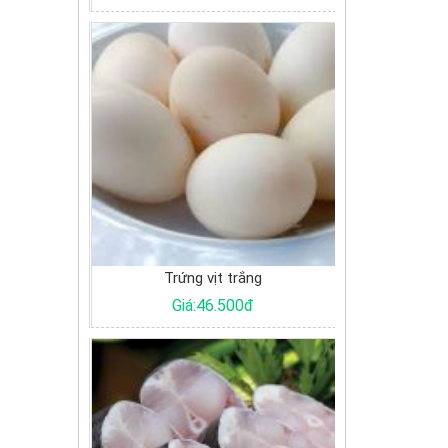
g
Trứng vịt trắng
Tôm 
0đ
Giá:46.500đ
Giá: