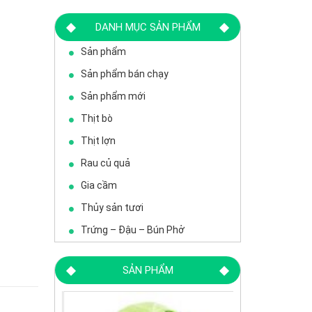
DANH MỤC SẢN PHẨM
Sản phẩm
Sản phẩm bán chạy
Sản phẩm mới
Thịt bò
Thịt lợn
Rau củ quả
Gia cầm
Thủy sản tươi
Trứng – Đậu – Bún Phở
SẢN PHẨM