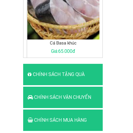
Cá Basa khúc
G
0đ
Giá:65.000đ
Giá:
CHÍNH SÁCH TẶNG QUÀ
CHÍNH SÁCH VẬN CHUYỂN
CHÍNH SÁCH MUA HÀNG