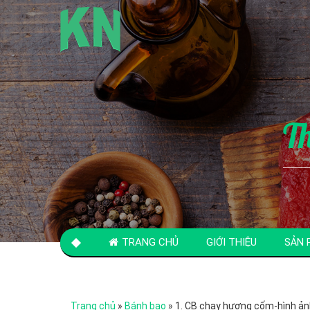
T
TRANG CHỦ
GIỚI THIỆU
SẢN 
LIÊN HỆ
Trang chủ
»
Bánh bao
»
1. CB chay hương cốm-hình ản