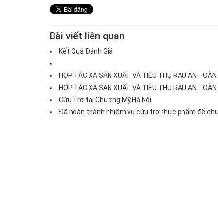
Bài viết liên quan
Kết Quả Đánh Giá
HỢP TÁC XÃ SẢN XUẤT VÀ TIÊU THỤ RAU AN TOÀN
HỢP TÁC XÃ SẢN XUẤT VÀ TIÊU THỤ RAU AN TOÀN
Cứu Trợ tại Chương Mỹ,Hà Nội
Chả quế
Chim bồ câu
Đã hoàn thành nhiệm vụ cứu trợ thực phẩm để chuẩn
Giá:170.000đ
Giá:112.000đ