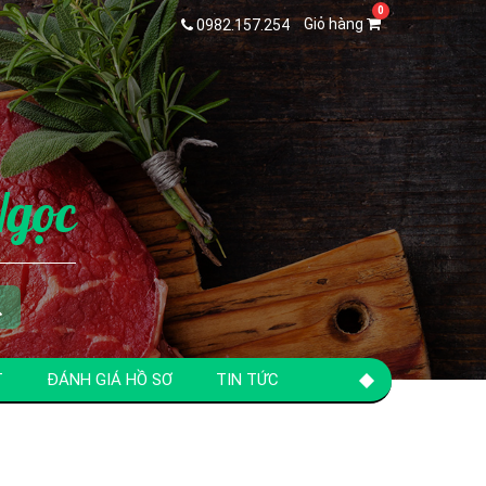
Giỏ hàng
0982.157.254
Ngọc
T
ĐÁNH GIÁ HỒ SƠ
TIN TỨC