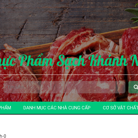
hực Phẩm Sạch Khánh 
PHẨM
DANH MỤC CÁC NHÀ CUNG CẤP
CƠ SỞ VẬT CHẤ
h-0