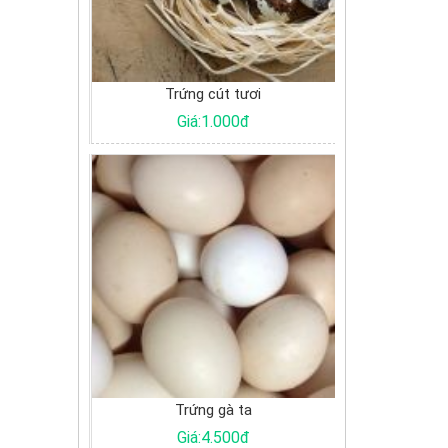
 xương
Trứng cút tươi
Cá Basa đ
0đ
Giá:1.000đ
Giá:
 Gòn
Trứng gà ta
Cu
0đ
Giá:4.500đ
Giá: