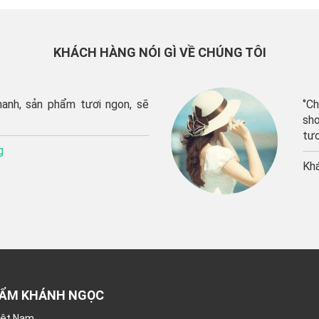
KHÁCH HÀNG NÓI GÌ VỀ CHÚNG TÔI
hanh, sản phẩm tươi ngon, sẽ
‘’C
sho
tươ
g
Kh
HẨM KHÁNH NGỌC
Việt Nam