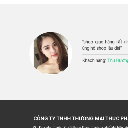
n phẩm của
“shop giao hàng rất n
 phẩm rất
ủng hộ shop lâu dài”’
Khách hàng:
Thu Hươn
CÔNG TY TNHH THƯƠNG MẠI THỰC P
Địa chỉ: Thôn 3, xã Nam Phù, Thành phố Hà Nội, 