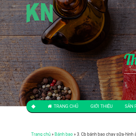
T
TRANG CHỦ
GIỚI THIỆU
SẢN 
LIÊN HỆ
Trang chủ
»
Bánh bao
»
3. Cb bánh bao chay sữa-hình 