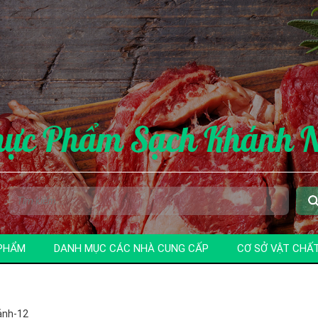
hực Phẩm Sạch Khánh 
PHẨM
DANH MỤC CÁC NHÀ CUNG CẤP
CƠ SỞ VẬT CHẤ
ảnh-12