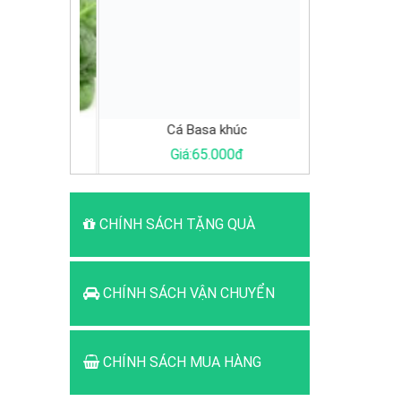
Cá Basa khúc
G
0đ
Giá:65.000đ
Giá:
CHÍNH SÁCH TẶNG QUÀ
CHÍNH SÁCH VẬN CHUYỂN
CHÍNH SÁCH MUA HÀNG