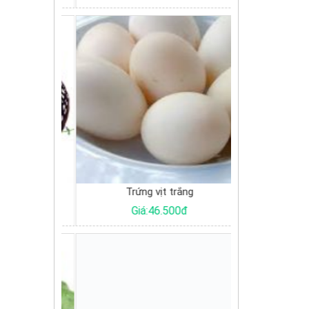
g
Trứng vịt trắng
Tôm 
0đ
Giá:46.500đ
Giá: