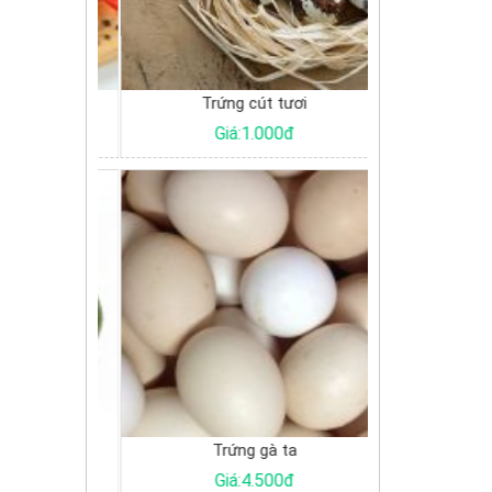
 xương
Trứng cút tươi
Cá Basa đ
0đ
Giá:1.000đ
Giá:
 Gòn
Trứng gà ta
Cu
0đ
Giá:4.500đ
Giá: