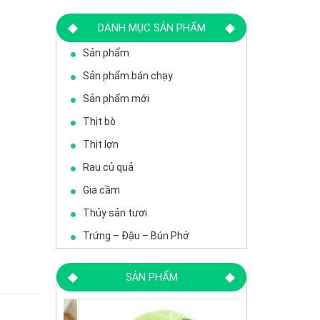
DANH MỤC SẢN PHẨM
Sản phẩm
Sản phẩm bán chạy
Sản phẩm mới
Thịt bò
Thịt lợn
Rau củ quả
Gia cầm
Thủy sản tươi
Trứng – Đậu – Bún Phở
SẢN PHẨM