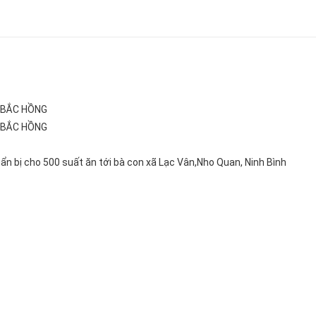
 BẮC HỒNG
 BẮC HỒNG
Đùi gà 1/
 bị cho 500 suất ăn tới bà con xã Lạc Vân,Nho Quan, Ninh Bình
Giá:75.00