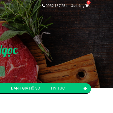
Giỏ hàng
0982.157.254
Ngọc
T
ĐÁNH GIÁ HỒ SƠ
TIN TỨC