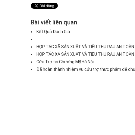
Bài viết liên quan
Kết Quả Đánh Giá
HỢP TÁC XÃ SẢN XUẤT VÀ TIÊU THỤ RAU AN TOÀN
HỢP TÁC XÃ SẢN XUẤT VÀ TIÊU THỤ RAU AN TOÀN
Cứu Trợ tại Chương Mỹ,Hà Nội
Chả quế
Chim bồ câu
Đã hoàn thành nhiệm vụ cứu trợ thực phẩm để chuẩn
Giá:170.000đ
Giá:112.000đ