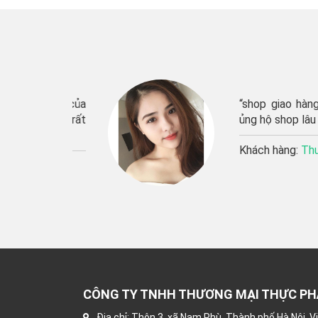
n phẩm của
“shop giao hàng rất n
 phẩm rất
ủng hộ shop lâu dài”’
Khách hàng:
Thu Hươn
CÔNG TY TNHH THƯƠNG MẠI THỰC P
Địa chỉ: Thôn 3, xã Nam Phù, Thành phố Hà Nội, 