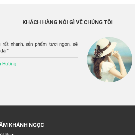
KHÁCH HÀNG NÓI GÌ VỀ CHÚNG TÔI
hanh, sản phẩm tươi ngon, sẽ
‘’C
sho
tươ
g
Kh
HẨM KHÁNH NGỌC
Việt Nam