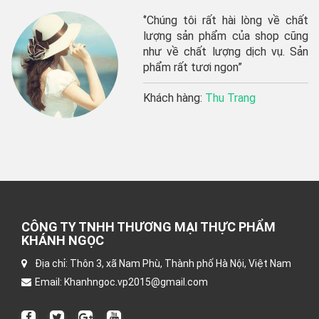
g tôi rất hài lòng về chất
“shop g
sản phẩm của shop cũng
phẩm t
 chất lượng dịch vụ. Sản
lâu dài”
ất tươi ngon”
Khách 
hàng:
Thu Trang
CÔNG TY TNHH THƯƠNG MẠI THỰC PHẨM
KHÁNH NGỌC
Địa chỉ: Thôn 3, xã Nam Phù, Thành phố Hà Nội, Việt Nam
Email: Khanhngoc.vp2015@gmail.com