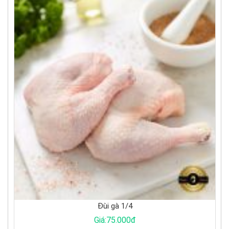
1/4
Bắp cải trắng
000đ
Giá:17.000đ