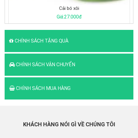
xôi
Cá Basa khúc
000đ
Giá:65.000đ
CHÍNH SÁCH TẶNG QUÀ
CHÍNH SÁCH VẬN CHUYỂN
CHÍNH SÁCH MUA HÀNG
KHÁCH HÀNG NÓI GÌ VỀ CHÚNG TÔI