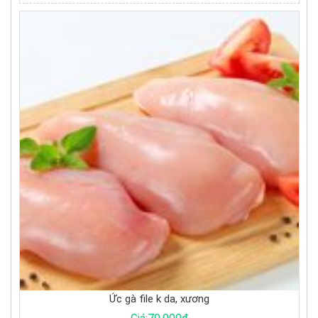
da, xương
Trứng cút tươi