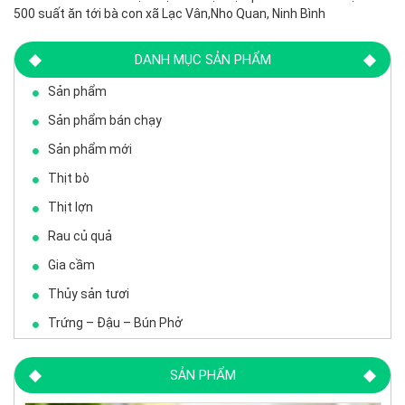
500 suất ăn tới bà con xã Lạc Vân,Nho Quan, Ninh Bình
DANH MỤC SẢN PHẨM
Sản phẩm
Sản phẩm bán chạy
Sản phẩm mới
Thịt bò
Thịt lợn
Rau củ quả
Gia cầm
Thủy sản tươi
Trứng – Đậu – Bún Phở
SẢN PHẨM