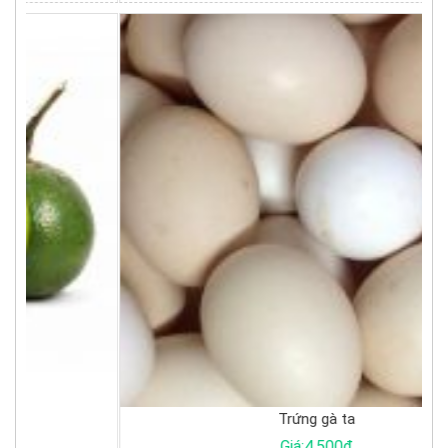
Trứng gà ta
Giá:4.500đ