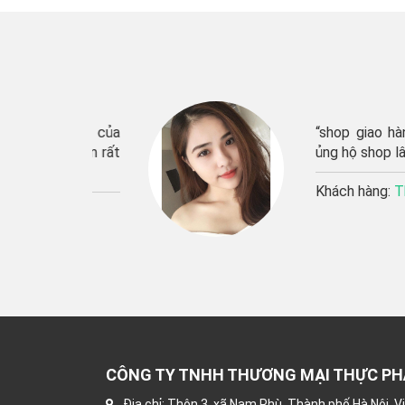
n phẩm của
“shop giao hàng rất n
 phẩm rất
ủng hộ shop lâu dài”’
Khách hàng:
Thu Hươn
CÔNG TY TNHH THƯƠNG MẠI THỰC P
Địa chỉ: Thôn 3, xã Nam Phù, Thành phố Hà Nội, 