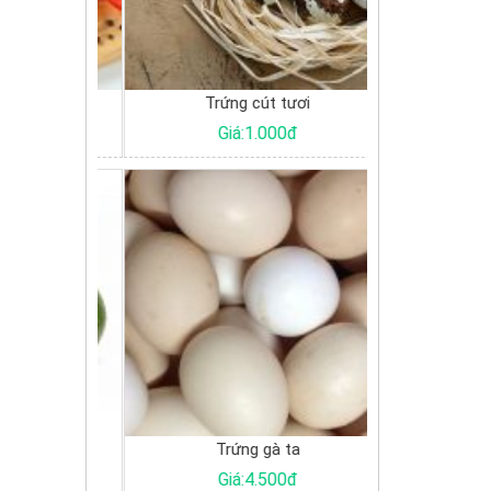
 xương
Trứng cút tươi
Cá Basa đ
0đ
Giá:1.000đ
Giá:
 Gòn
Trứng gà ta
Cu
0đ
Giá:4.500đ
Giá: