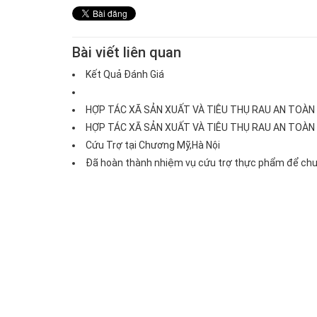
Bài viết liên quan
Kết Quả Đánh Giá
HỢP TÁC XÃ SẢN XUẤT VÀ TIÊU THỤ RAU AN TOÀN
HỢP TÁC XÃ SẢN XUẤT VÀ TIÊU THỤ RAU AN TOÀN
Cứu Trợ tại Chương Mỹ,Hà Nội
Chả quế
Chim bồ câu
Đã hoàn thành nhiệm vụ cứu trợ thực phẩm để chuẩn
Giá:170.000đ
Giá:112.000đ