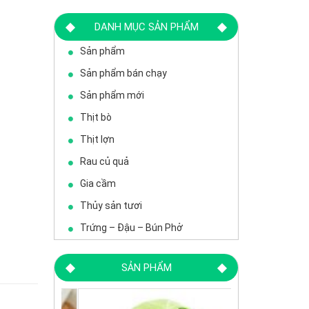
DANH MỤC SẢN PHẨM
Sản phẩm
Sản phẩm bán chạy
Sản phẩm mới
Thịt bò
Thịt lợn
Rau củ quả
Gia cầm
Thủy sản tươi
Trứng – Đậu – Bún Phở
SẢN PHẨM