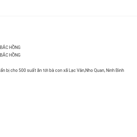
 BẮC HỒNG
 BẮC HỒNG
Đùi gà 1/
 bị cho 500 suất ăn tới bà con xã Lạc Vân,Nho Quan, Ninh Bình
Giá:75.00