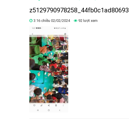
z5129790978258_44fb0c1ad8069
3:16 chiều 02/02/2024
92 lượt xem