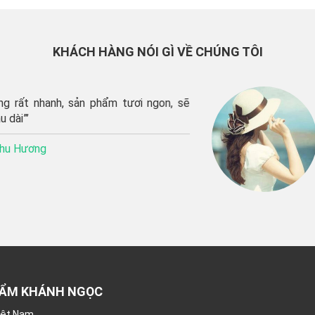
KHÁCH HÀNG NÓI GÌ VỀ CHÚNG TÔI
hanh, sản phẩm tươi ngon, sẽ
‘’C
sho
tươ
g
Kh
HẨM KHÁNH NGỌC
Việt Nam