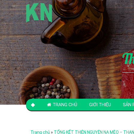
T
TRANG CHỦ
GIỚI THIỆU
SẢN 
LIÊN HỆ
Trang chủ
»
TỔNG KẾT THIỆN NGUYỆN NA MÈO – THAN