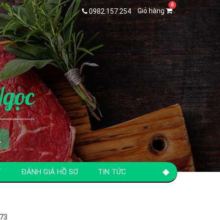
Giỏ hàng
0982.157.254
Ngọc
T
ĐÁNH GIÁ HỒ SƠ
TIN TỨC
73