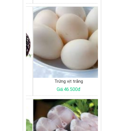
g
Trứng vịt trắng
Tôm 
0đ
Giá:46.500đ
Giá: