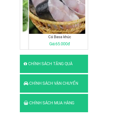
Cá Basa khúc
G
0đ
Giá:65.000đ
Giá:
CHÍNH SÁCH TẶNG QUÀ
CHÍNH SÁCH VẬN CHUYỂN
CHÍNH SÁCH MUA HÀNG