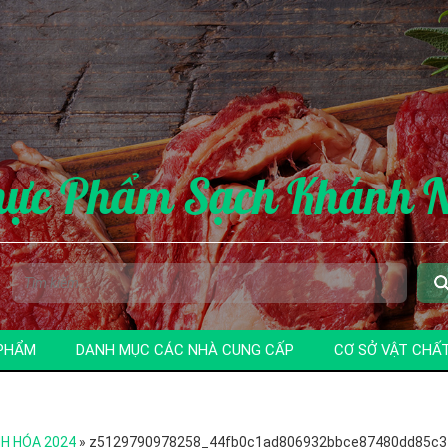
hực Phẩm Sạch Khánh 
PHẨM
DANH MỤC CÁC NHÀ CUNG CẤP
CƠ SỞ VẬT CHẤ
H HÓA 2024
»
z5129790978258_44fb0c1ad806932bbce87480dd85c3