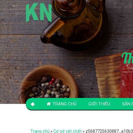
T
TRANG CHỦ
GIỚI THIỆU
SẢN 
LIÊN HỆ
Trang chủ
»
Cơ sở vật chất
»
z5687725630887_a10b3