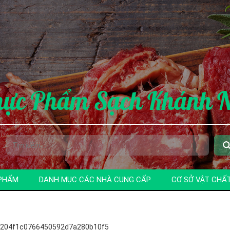
hực Phẩm Sạch Khánh 
PHẨM
DANH MỤC CÁC NHÀ CUNG CẤP
CƠ SỞ VẬT CHẤ
204f1c0766450592d7a280b10f5