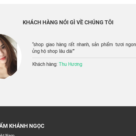
KHÁCH HÀNG NÓI GÌ VỀ CHÚNG TÔI
 nhanh, sản phẩm tươi ngon, sẽ
‘
s
t
ng
K
HẨM KHÁNH NGỌC
Việt Nam