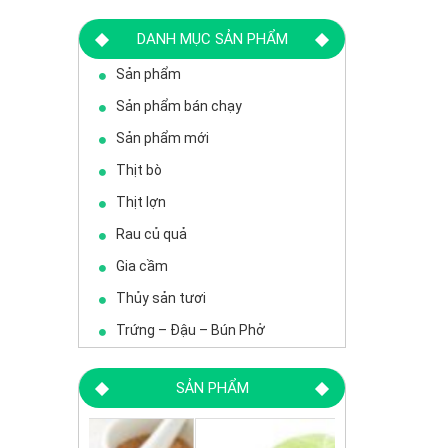
DANH MỤC SẢN PHẨM
Sản phẩm
Sản phẩm bán chạy
Sản phẩm mới
Thịt bò
Thịt lợn
Rau củ quả
Gia cầm
Thủy sản tươi
Trứng – Đậu – Bún Phở
SẢN PHẨM