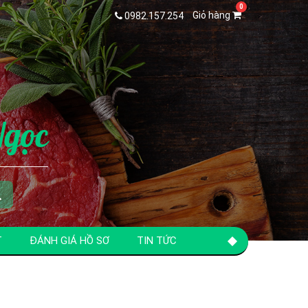
Giỏ hàng
0982.157.254
Ngọc
T
ĐÁNH GIÁ HỒ SƠ
TIN TỨC