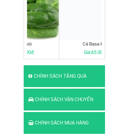
i
Cá Basa khúc
0đ
Giá:65.000đ
Giá:
CHÍNH SÁCH TẶNG QUÀ
CHÍNH SÁCH VẬN CHUYỂN
CHÍNH SÁCH MUA HÀNG