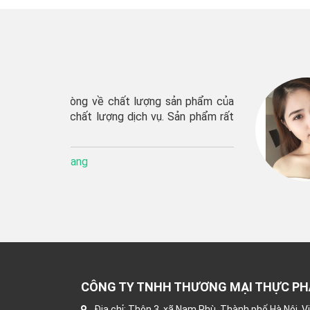
sản phẩm của
“shop giao hàng rất
n phẩm rất
ủng hộ shop lâu dài”’
Khách hàng:
Thu Hươ
CÔNG TY TNHH THƯƠNG MẠI THỰC P
Địa chỉ: Thôn 3, xã Nam Phù, Thành phố Hà Nội, 