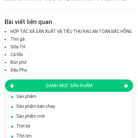
Bài viết liên quan
HỢP TÁC XÃ SẢN XUẤT VÀ TIÊU THỤ RAU AN TOÀN BẮC HỒNG
Thịt gà
Sữa TH
Cá Hồi
Bún phở
Đậu Phụ
DANH MỤC SẢN PHẨM
Sản phẩm
Sản phẩm bán chạy
Sản phẩm mới
Thịt bò
Thịt lợn