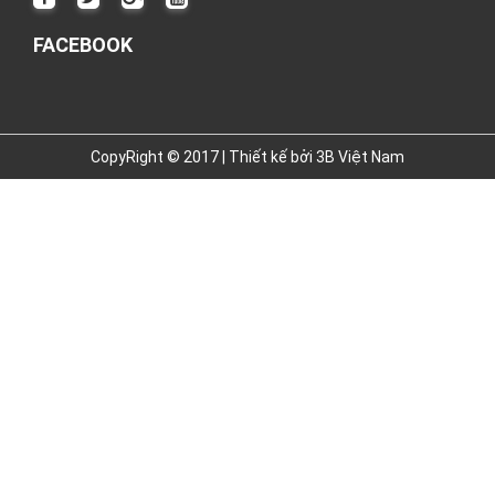
FACEBOOK
CopyRight © 2017 | Thiết kế bởi
3B Việt Nam