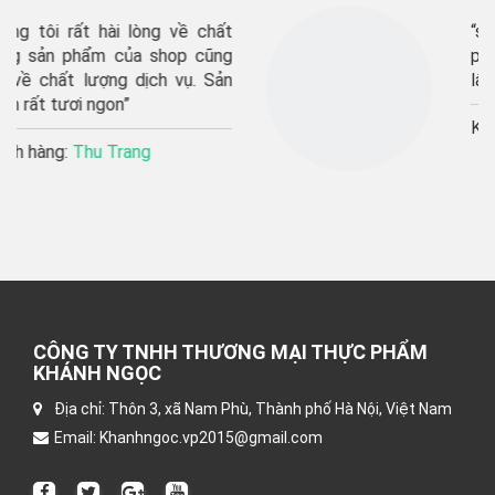
chất
“shop giao hàng rất nhanh, 
ũng
phẩm tươi ngon, sẽ ủng hộ 
Sản
lâu dài”’
Khách hàng:
Thu Hương
CÔNG TY TNHH THƯƠNG MẠI THỰC PHẨM
KHÁNH NGỌC
Địa chỉ: Thôn 3, xã Nam Phù, Thành phố Hà Nội, Việt Nam
Email: Khanhngoc.vp2015@gmail.com