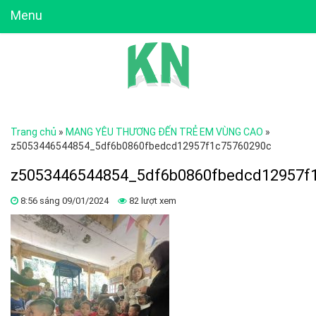
Menu
Trang chủ
»
MANG YÊU THƯƠNG ĐẾN TRẺ EM VÙNG CAO
»
z5053446544854_5df6b0860fbedcd12957f1c75760290c
z5053446544854_5df6b0860fbedcd12957f
8:56 sáng 09/01/2024
82 lượt xem