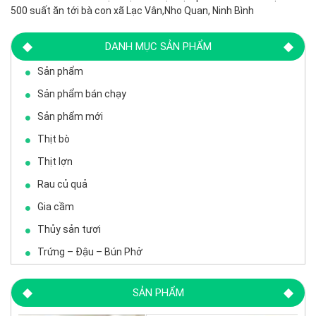
500 suất ăn tới bà con xã Lạc Vân,Nho Quan, Ninh Bình
DANH MỤC SẢN PHẨM
Sản phẩm
Sản phẩm bán chạy
Sản phẩm mới
Thịt bò
Thịt lợn
Rau củ quả
Gia cầm
Thủy sản tươi
Trứng – Đậu – Bún Phở
SẢN PHẨM