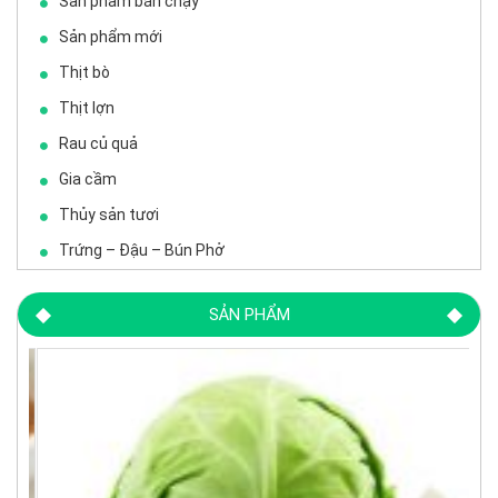
Sản phẩm bán chạy
Sản phẩm mới
Thịt bò
Thịt lợn
Rau củ quả
Gia cầm
Thủy sản tươi
Trứng – Đậu – Bún Phở
SẢN PHẨM