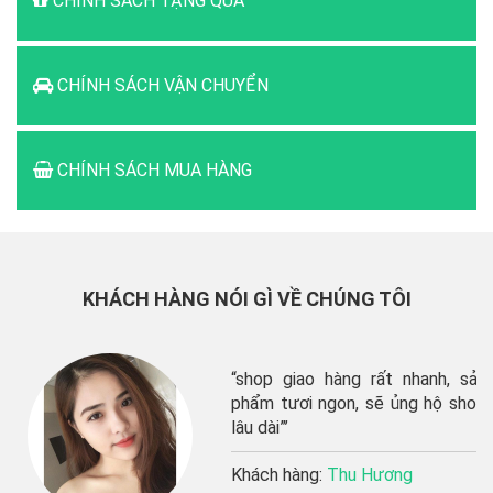
CHÍNH SÁCH TẶNG QUÀ
CHÍNH SÁCH VẬN CHUYỂN
CHÍNH SÁCH MUA HÀNG
KHÁCH HÀNG NÓI GÌ VỀ CHÚNG TÔI
“shop giao hàng rất nhanh, sản
phẩm tươi ngon, sẽ ủng hộ shop
lâu dài”’
Khách hàng:
Thu Hương