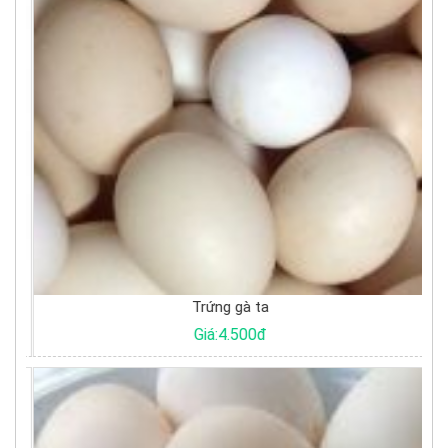
Trứng gà ta
Giá:4.500đ