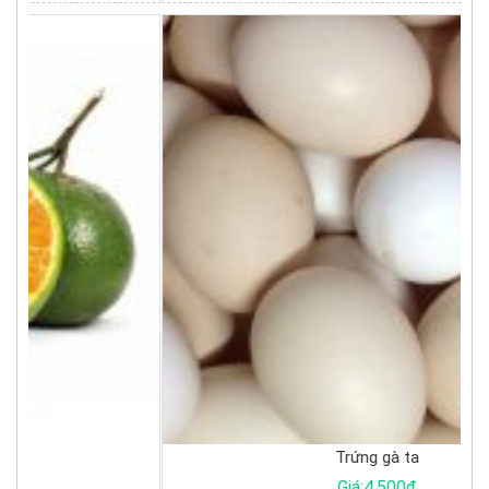
Trứng gà ta
Giá:4.500đ