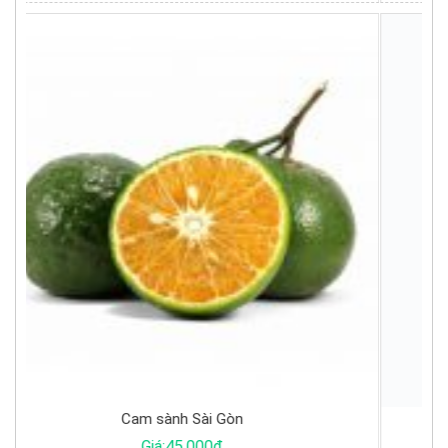
Trứng gà ta
Giá:4.500đ