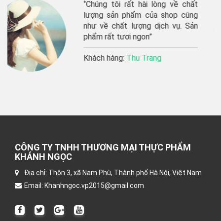
ài lòng về chất
“shop giao hàng r
của shop cũng
phẩm tươi ngon, s
 dịch vụ. Sản
lâu dài”’
n”
Khách hàng:
Thu 
rang
CÔNG TY TNHH THƯƠNG MẠI THỰC PHẨM
KHÁNH NGỌC
Địa chỉ: Thôn 3, xã Nam Phù, Thành phố Hà Nội, Việt Nam
Email: Khanhngoc.vp2015@gmail.com