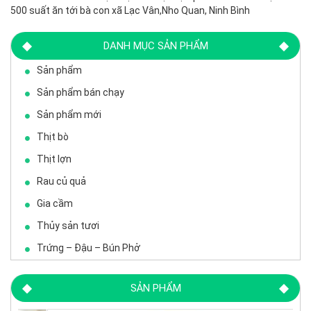
500 suất ăn tới bà con xã Lạc Vân,Nho Quan, Ninh Bình
DANH MỤC SẢN PHẨM
Sản phẩm
Sản phẩm bán chạy
Sản phẩm mới
Thịt bò
Thịt lợn
Rau củ quả
Gia cầm
Thủy sản tươi
Trứng – Đậu – Bún Phở
SẢN PHẨM