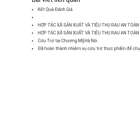
Kết Quả Đánh Giá
HỢP TÁC XÃ SẢN XUẤT VÀ TIÊU THỤ RAU AN TOÀN
HỢP TÁC XÃ SẢN XUẤT VÀ TIÊU THỤ RAU AN TOÀN
Cứu Trợ tại Chương Mỹ,Hà Nội
Đã hoàn thành nhiệm vụ cứu trợ thực phẩm để chuẩn
Đùi gà 1/4
B
Giá:75.000đ
G