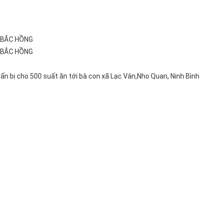
 BẮC HỒNG
 BẮC HỒNG
 bị cho 500 suất ăn tới bà con xã Lạc Vân,Nho Quan, Ninh Bình
ắp cải trắng
Chả quế
iá:17.000đ
Giá:170.000đ