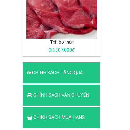
Thịt bò thăn
Giá:307.000đ
CHÍNH SÁCH TẶNG QUÀ
CHÍNH SÁCH VẬN CHUYỂN
CHÍNH SÁCH MUA HÀNG