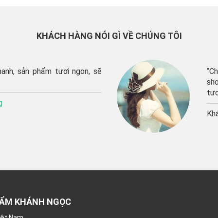
KHÁCH HÀNG NÓI GÌ VỀ CHÚNG TÔI
‘’Chúng tôi rất hài lòng về chất lượng sản ph
shop cũng như về chất lượng dịch vụ. Sản phẩ
tươi ngon”
Khách hàng:
Thu Trang
HẨM KHÁNH NGỌC
Việt Nam