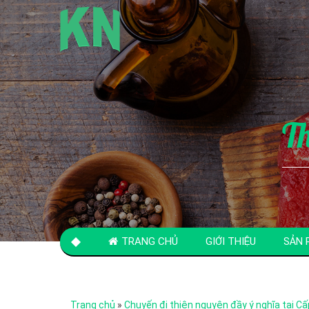
T
TRANG CHỦ
GIỚI THIỆU
SẢN 
LIÊN HỆ
Trang chủ
»
Chuyến đi thiện nguyện đầy ý nghĩa tại Cấp