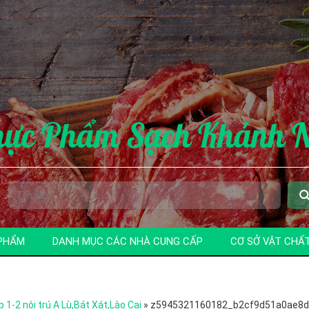
hực Phẩm Sạch Khánh 
PHẨM
DANH MỤC CÁC NHÀ CUNG CẤP
CƠ SỞ VẬT CHẤ
 1-2 nội trú A Lù,Bát Xát,Lào Cai
»
z5945321160182_b2cf9d51a0ae8d