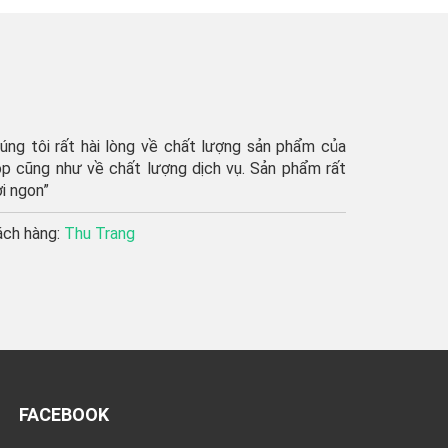
ẩm của
“shop giao hàng rất nhanh,
m rất
ủng hộ shop lâu dài”’
Khách hàng:
Thu Hương
FACEBOOK