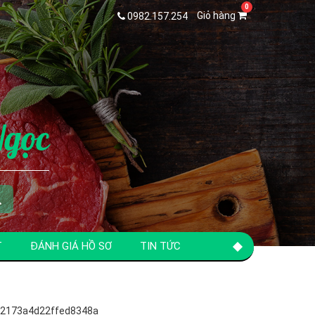
Giỏ hàng
0982.157.254
Ngọc
T
ĐÁNH GIÁ HỒ SƠ
TIN TỨC
2173a4d22ffed8348a