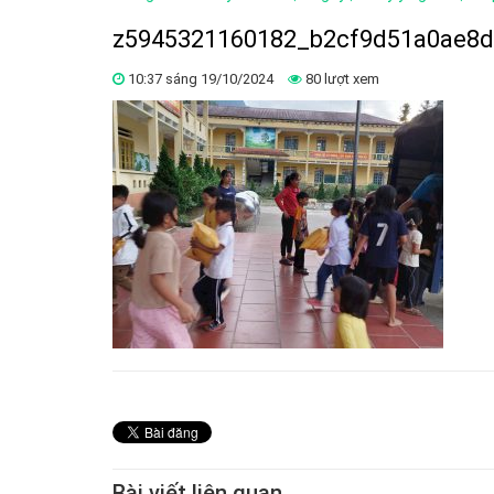
z5945321160182_b2cf9d51a0ae8d
10:37 sáng 19/10/2024
80 lượt xem
Bài viết liên quan