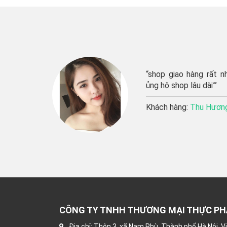
op giao hàng rất nhanh, sản phẩm tươi ngon, sẽ
g hộ shop lâu dài”’
ách hàng:
Thu Hương
CÔNG TY TNHH THƯƠNG MẠI THỰC P
Địa chỉ: Thôn 3, xã Nam Phù, Thành phố Hà Nội, 