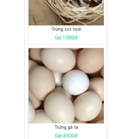
Trứng cút tươi
Cá Basa đông lạnh file
Giá:1.000đ
Giá:71.000đ
Trứng gà ta
Cua đồng
Giá:4.500đ
Giá:175.000đ