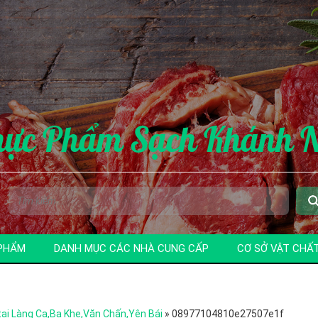
hực Phẩm Sạch Khánh 
PHẨM
DANH MỤC CÁC NHÀ CUNG CẤP
CƠ SỞ VẬT CHẤ
 tại Làng Ca,Ba Khe,Văn Chấn,Yên Bái
»
08977104810e27507e1f