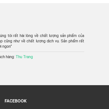
hẩm của
“shop giao hàng rất nhanh
̉m rất
ủng hộ shop lâu dài”’
Khách hàng:
Thu Hương
FACEBOOK