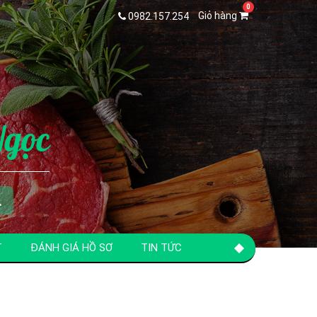
Giỏ hàng
0982.157.254
Ngọc
T
ĐÁNH GIÁ HỒ SƠ
TIN TỨC