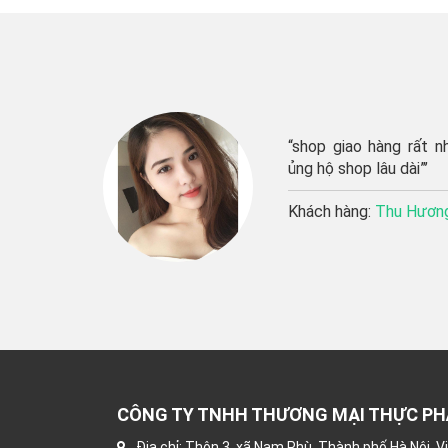
shop giao hàng rất nhanh, sản phẩm tươi ngon, sẽ
ng hộ shop lâu dài”’
hách hàng:
Thu Hương
CÔNG TY TNHH THƯƠNG MẠI THỰC P
Địa chỉ: Thôn 3, xã Nam Phù, Thành phố Hà Nội, 