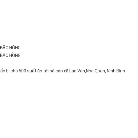
 BẮC HỒNG
 BẮC HỒNG
Đùi gà 1/4
 bị cho 500 suất ăn tới bà con xã Lạc Vân,Nho Quan, Ninh Bình
Giá:75.000đ