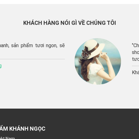
KHÁCH HÀNG NÓI GÌ VỀ CHÚNG TÔI
‘’Chúng tôi rất hài lòng về chất lượng sản p
shop cũng như về chất lượng dịch vụ. Sản phâ
tươi ngon”
Khách hàng:
Thu Trang
HẨM KHÁNH NGỌC
Việt Nam