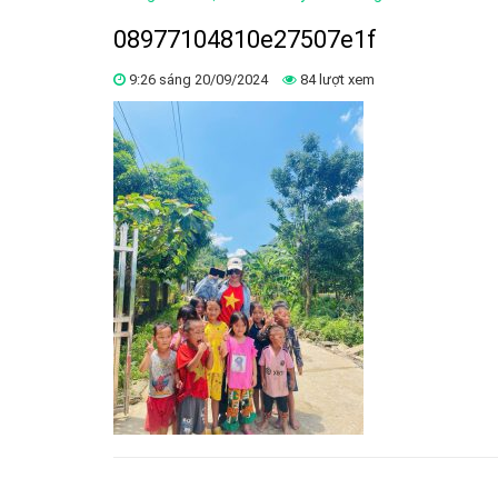
08977104810e27507e1f
9:26 sáng 20/09/2024
84 lượt xem