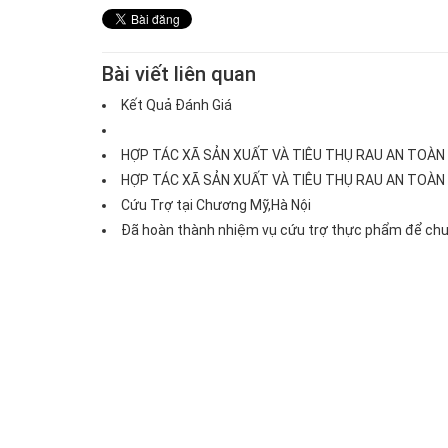
Bài viết liên quan
Kết Quả Đánh Giá
HỢP TÁC XÃ SẢN XUẤT VÀ TIÊU THỤ RAU AN TOÀN
HỢP TÁC XÃ SẢN XUẤT VÀ TIÊU THỤ RAU AN TOÀN
Cứu Trợ tại Chương Mỹ,Hà Nội
quế
Chim bồ câu
Đã hoàn thành nhiệm vụ cứu trợ thực phẩm để chuẩn
0.000đ
Giá:112.000đ