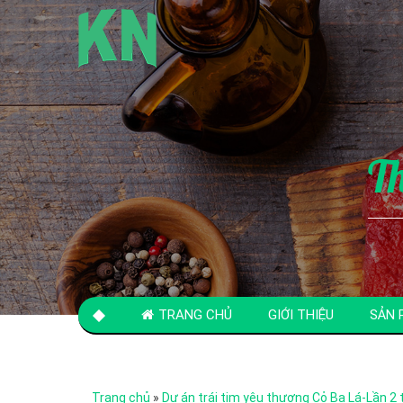
T
TRANG CHỦ
GIỚI THIỆU
SẢN 
LIÊN HỆ
Trang chủ
»
Dự án trái tim yêu thương Cỏ Ba Lá-Lần 2