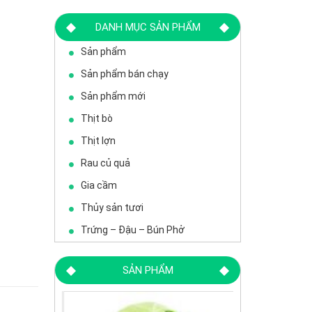
DANH MỤC SẢN PHẨM
Sản phẩm
Sản phẩm bán chạy
Sản phẩm mới
Thịt bò
Thịt lợn
Rau củ quả
Gia cầm
Thủy sản tươi
Trứng – Đậu – Bún Phở
SẢN PHẨM