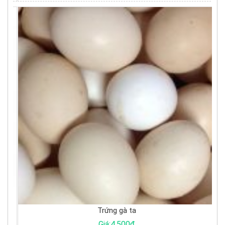
Trứng gà ta
Giá:4.500đ