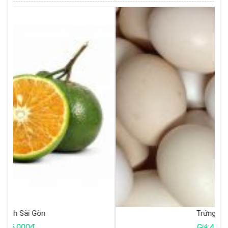
Trứng gà ta
Giá:4.500đ