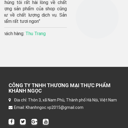
chất
“shop giao hàng rất nhanh, 
ũng
phẩm tươi ngon, sẽ ủng hộ 
Sản
lâu dài”’
Khách hàng:
Thu Hương
CÔNG TY TNHH THƯƠNG MẠI THỰC PHẨM
KHÁNH NGỌC
Địa chỉ: Thôn 3, xã Nam Phù, Thành phố Hà Nội, Việt Nam
Email: Khanhngoc.vp2015@gmail.com