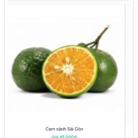
Trứng gà ta
Giá:4.500đ