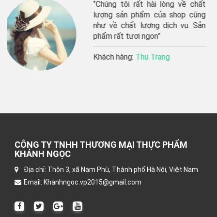
 lòng về chất
“shop giao hàng râ
ủa shop cũng
phẩm tươi ngon, sẽ
dịch vụ. Sản
lâu dài”’
”
Khách hàng:
Thu H
ang
CÔNG TY TNHH THƯƠNG MẠI THỰC PHẨM
KHÁNH NGỌC
Địa chỉ: Thôn 3, xã Nam Phù, Thành phố Hà Nội, Việt Nam
Email: Khanhngoc.vp2015@gmail.com